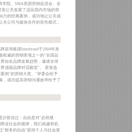
大商学院、SMA美国营销促进会、全
7年，君策公关发展了适应国内市场的营
响力的经典案例，成功地让公关成
公关公司与媒体合作的良性模式，
团Interbrand于2004年发
最权威的营销奖项之一的"全国品
世界知名品牌发展趋势，邀请全球
界顶级品牌对话殿堂"。 君策选
设案例"的营销大奖。"评委会给予
略，成功提高营销沟通效率给予了
诺沙曾说过：自由是对"必然规
到商业社会的规律，我们就越有机
"财务的自由"获得个人与社会更