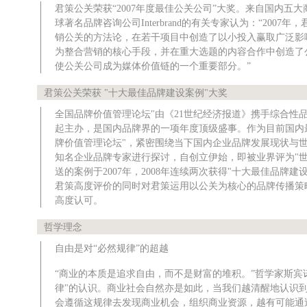
君策公关荣获“2007年度最佳公关公司”大奖。来自国内五
球著名品牌咨询公司Interbrand的有关专家认为：“200
销公关的方法论，在若干项目中创造了以小投入赢取广泛影
为整合营销的核心手段，并在重大选题的内容合作中创造了
使公关公司成为媒体价值链的一个重要部分。”
君策公关荣获 "十大最佳品牌建设案例"大奖
全国品牌价值管理论坛"由《21世纪经济报道》携手综合性品牌咨询集
起主办，是国内品牌界的一项年度顶级盛事。作为目前国内
牌价值管理论坛"，紧密围绕当下国内企业品牌发展现状与
知名企业品牌专家进行探讨，自创立伊始，即被业界评为"世
送的案例于2007年，2008年连续两次获得"十大最佳品牌建
君策高度评价的同时对君策运用以公关为核心的品牌传播策
高度认可。
哲学理念
自由是对“必然规律”的超越
“商业的本质是追求自由，而不是财富的堆积。”哲学家斯宾
律"的认识。商业社会自然亦是如此，当我们越清醒地认识
会遵循这规律去发现商业机会，组织商业资源，越有可能通过