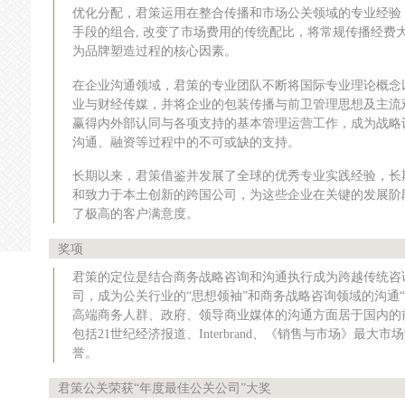
优化分配，君策运用在整合传播和市场公关领域的专业经验
手段的组合, 改变了市场费用的传统配比，将常规传播经费
为品牌塑造过程的核心因素。
在企业沟通领域，君策的专业团队不断将国际专业理论概念
业与财经传媒，并将企业的包装传播与前卫管理思想及主流
赢得内外部认同与各项支持的基本管理运营工作，成为战略
沟通、融资等过程中的不可或缺的支持。
长期以来，君策借鉴并发展了全球的优秀专业实践经验，长
和致力于本土创新的跨国公司，为这些企业在关键的发展阶
了极高的客户满意度。
奖项
君策的定位是结合商务战略咨询和沟通执行成为跨越传统咨
司，成为公关行业的“思想领袖”和商务战略咨询领域的沟通
高端商务人群、政府、领导商业媒体的沟通方面居于国内的
包括21世纪经济报道、Interbrand、《销售与市场》最大
誉。
君策公关荣获“年度最佳公关公司”大奖