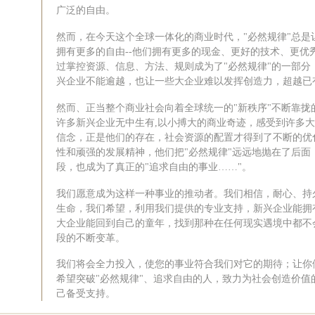
广泛的自由。
然而，在今天这个全球一体化的商业时代，"必然规律"总是
拥有更多的自由--他们拥有更多的现金、更好的技术、更优
过掌控资源、信息、方法、规则成为了"必然规律"的一部分
兴企业不能逾越，也让一些大企业难以发挥创造力，超越已
然而、正当整个商业社会向着全球统一的"新秩序"不断靠拢
许多新兴企业无中生有,以小搏大的商业奇迹，感受到许多
信念，正是他们的存在，社会资源的配置才得到了不断的优
性和顽强的发展精神，他们把"必然规律"远远地抛在了后面
段，也成为了真正的"追求自由的事业……"。
我们愿意成为这样一种事业的推动者。我们相信，耐心、持
生命，我们希望，利用我们提供的专业支持，新兴企业能拥
大企业能回到自己的童年，找到那种在任何现实遇境中都不
段的不断变革。
我们将会全力投入，使您的事业符合我们对它的期待；让你们
希望突破"必然规律"、追求自由的人，致力为社会创造价值
己备受支持。